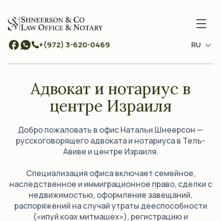
+(972) 3-620-0469
RU
Адвокат и нотариус в
центре Израиля
Добро пожаловать в офис Натальи Шнеерсон —
русскоговорящего адвоката и нотариуса в Тель-
Авиве и центре Израиля.
Специализация офиса включает семейное,
наследственное и иммиграционное право, сделки с
недвижимостью, оформление завещаний,
распоряжений на случай утраты дееспособности
(«ипуй коах митмашех»), регистрацию и